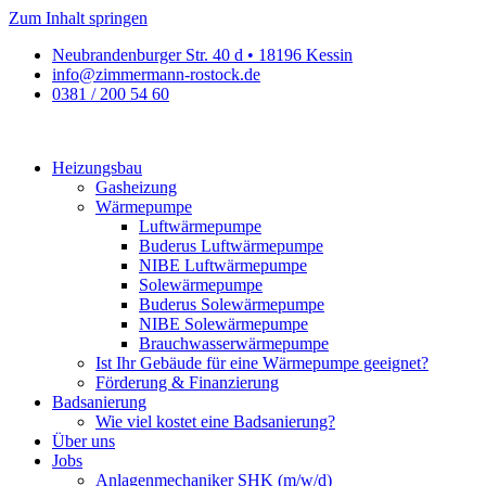
Zum Inhalt springen
Neubrandenburger Str. 40 d • 18196 Kessin
info@zimmermann-rostock.de
0381 / 200 54 60
Heizungsbau
Gasheizung
Wärmepumpe
Luftwärmepumpe
Buderus Luftwärmepumpe
NIBE Luftwärmepumpe
Solewärmepumpe
Buderus Solewärmepumpe
NIBE Solewärmepumpe
Brauchwasserwärmepumpe
Ist Ihr Gebäude für eine Wärmepumpe geeignet?
Förderung & Finanzierung
Badsanierung
Wie viel kostet eine Badsanierung?
Über uns
Jobs
Anlagenmechaniker SHK (m/w/d)